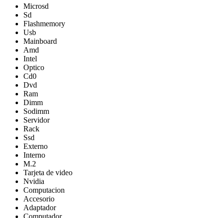
Microsd
Sd
Flashmemory
Usb
Mainboard
Amd
Intel
Optico
Cd0
Dvd
Ram
Dimm
Sodimm
Servidor
Rack
Ssd
Externo
Interno
M.2
Tarjeta de video
Nvidia
Computacion
Accesorio
Adaptador
Computador