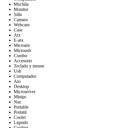
Mochila
Monitor
Silla
Camara
Webcam
Case
Atx
E-atx
Microatx
Microusb
Combo
Accesorio
Teclado y mouse
Usb
Computador
Aio
Desktop
Microserver
Minipc
Nuc
Portable
Portatil
Cooler
Liquido
Cooling