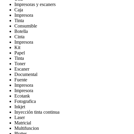
Impresoras y escaners
Caja
Impresora
Tinta
Consumible
Botella
Cinta
Impresora
Kit
Papel
Tinta
Toner
Escaner
Documental
Fuente
Impresora
Impresora
Ecotank
Fotografica
Inkjet
Inyección tinta continua
Laser
Matricial
Multifuncion
Plotter