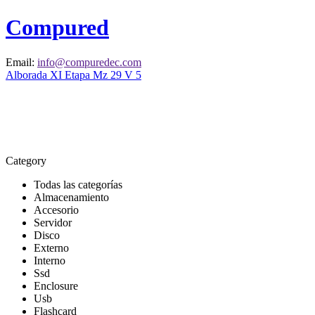
Compured
Email:
info@compuredec.com
Alborada XI Etapa Mz 29 V 5
Category
Todas las categorías
Almacenamiento
Accesorio
Servidor
Disco
Externo
Interno
Ssd
Enclosure
Usb
Flashcard