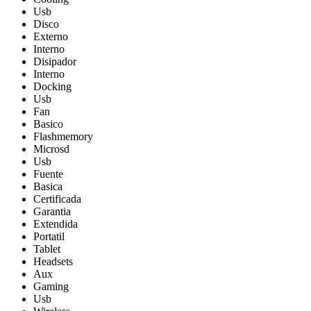
Usb
Disco
Externo
Interno
Disipador
Interno
Docking
Usb
Fan
Basico
Flashmemory
Microsd
Usb
Fuente
Basica
Certificada
Garantia
Extendida
Portatil
Tablet
Headsets
Aux
Gaming
Usb