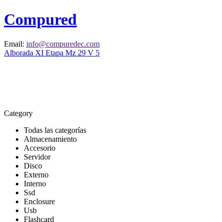
Compured
Email:
info@compuredec.com
Alborada XI Etapa Mz 29 V 5
Category
Todas las categorías
Almacenamiento
Accesorio
Servidor
Disco
Externo
Interno
Ssd
Enclosure
Usb
Flashcard