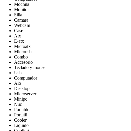
Mochila
Monitor
Silla
Camara
Webcam
Case
Atx
E-atx
Microatx
Microusb
Combo
Accesorio
Teclado y mouse
Usb
Computador
Aio
Desktop
Microserver
Minipc
Nuc
Portable
Portatil
Cooler
Liquido
Cooling