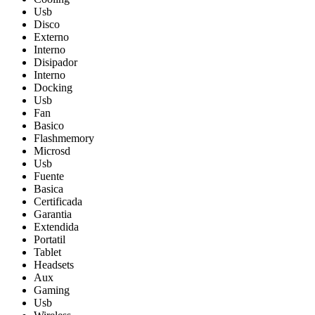
Usb
Disco
Externo
Interno
Disipador
Interno
Docking
Usb
Fan
Basico
Flashmemory
Microsd
Usb
Fuente
Basica
Certificada
Garantia
Extendida
Portatil
Tablet
Headsets
Aux
Gaming
Usb