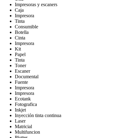
Impresoras y escaners
Caja
Impresora
Tinta
Consumible
Botella
Cinta
Impresora
Kit
Papel
Tinta
Toner
Escaner
Documental
Fuente
Impresora
Impresora
Ecotank
Fotografica
Inkjet
Inyección tinta continua
Laser
Matricial
Multifuncion
Plotter