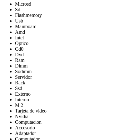
Microsd
Sd
Flashmemory
Usb
Mainboard
Amd
Intel
Optico
Cd0
Dvd
Ram
Dimm
Sodimm
Servidor
Rack
Ssd
Externo
Interno
M.2
Tarjeta de video
Nvidia
Computacion
Accesorio
Adaptador
Computador