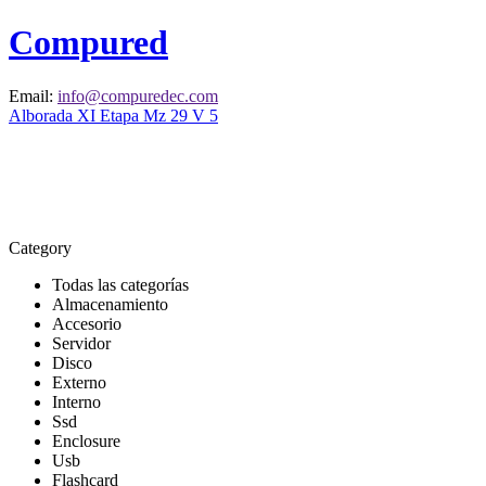
Compured
Email:
info@compuredec.com
Alborada XI Etapa Mz 29 V 5
Category
Todas las categorías
Almacenamiento
Accesorio
Servidor
Disco
Externo
Interno
Ssd
Enclosure
Usb
Flashcard