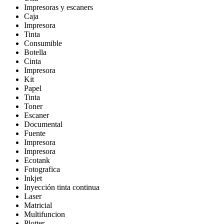
Impresoras y escaners
Caja
Impresora
Tinta
Consumible
Botella
Cinta
Impresora
Kit
Papel
Tinta
Toner
Escaner
Documental
Fuente
Impresora
Impresora
Ecotank
Fotografica
Inkjet
Inyección tinta continua
Laser
Matricial
Multifuncion
Plotter