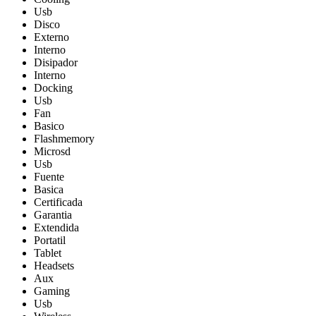
Usb
Disco
Externo
Interno
Disipador
Interno
Docking
Usb
Fan
Basico
Flashmemory
Microsd
Usb
Fuente
Basica
Certificada
Garantia
Extendida
Portatil
Tablet
Headsets
Aux
Gaming
Usb