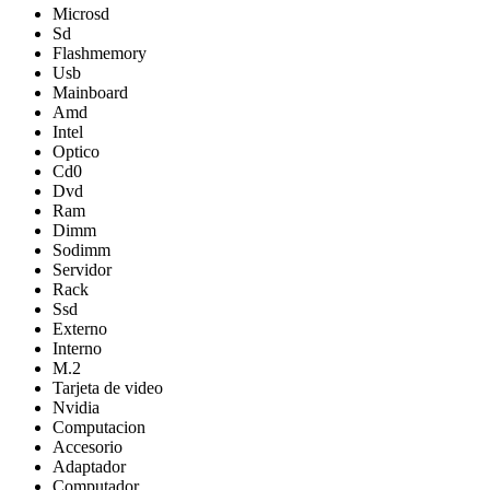
Microsd
Sd
Flashmemory
Usb
Mainboard
Amd
Intel
Optico
Cd0
Dvd
Ram
Dimm
Sodimm
Servidor
Rack
Ssd
Externo
Interno
M.2
Tarjeta de video
Nvidia
Computacion
Accesorio
Adaptador
Computador