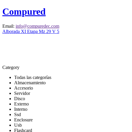
Compured
Email:
info@compuredec.com
Alborada XI Etapa Mz 29 V 5
Category
Todas las categorías
Almacenamiento
Accesorio
Servidor
Disco
Externo
Interno
Ssd
Enclosure
Usb
Flashcard