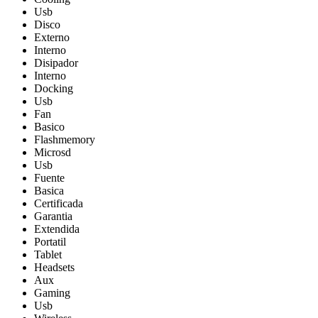
Usb
Disco
Externo
Interno
Disipador
Interno
Docking
Usb
Fan
Basico
Flashmemory
Microsd
Usb
Fuente
Basica
Certificada
Garantia
Extendida
Portatil
Tablet
Headsets
Aux
Gaming
Usb