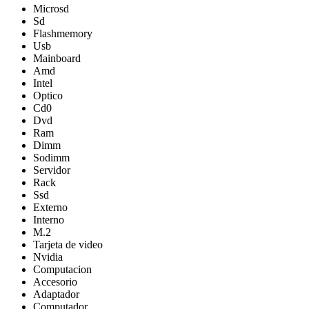
Microsd
Sd
Flashmemory
Usb
Mainboard
Amd
Intel
Optico
Cd0
Dvd
Ram
Dimm
Sodimm
Servidor
Rack
Ssd
Externo
Interno
M.2
Tarjeta de video
Nvidia
Computacion
Accesorio
Adaptador
Computador