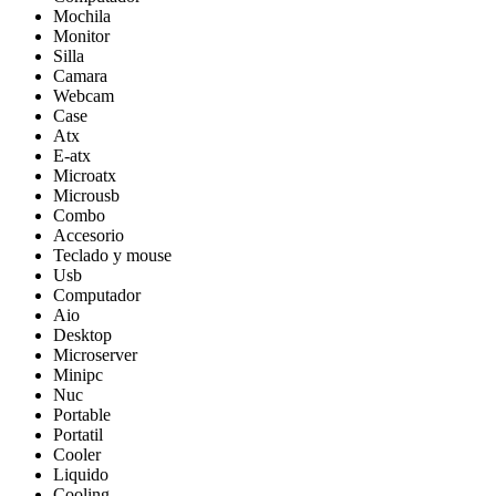
Mochila
Monitor
Silla
Camara
Webcam
Case
Atx
E-atx
Microatx
Microusb
Combo
Accesorio
Teclado y mouse
Usb
Computador
Aio
Desktop
Microserver
Minipc
Nuc
Portable
Portatil
Cooler
Liquido
Cooling