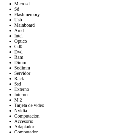
Microsd
Sd
Flashmemory
Usb
Mainboard
Amd
Intel
Optico
Cd0
Dvd
Ram
Dimm
Sodimm
Servidor
Rack
Ssd
Externo
Interno
M.2
Tarjeta de video
Nvidia
Computacion
Accesorio
Adaptador
Computador