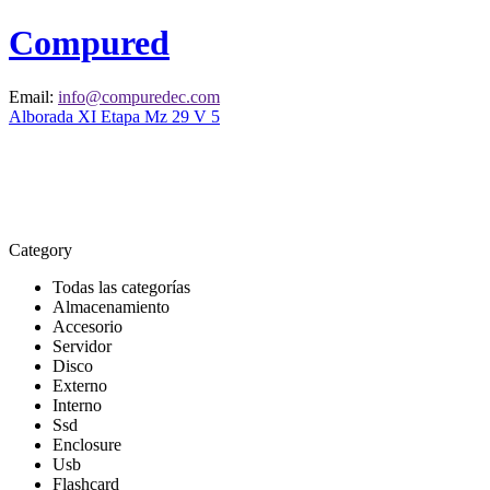
Compured
Email:
info@compuredec.com
Alborada XI Etapa Mz 29 V 5
Category
Todas las categorías
Almacenamiento
Accesorio
Servidor
Disco
Externo
Interno
Ssd
Enclosure
Usb
Flashcard