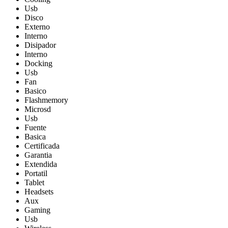
Usb
Disco
Externo
Interno
Disipador
Interno
Docking
Usb
Fan
Basico
Flashmemory
Microsd
Usb
Fuente
Basica
Certificada
Garantia
Extendida
Portatil
Tablet
Headsets
Aux
Gaming
Usb