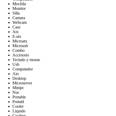
Mochila
Monitor
Silla
Camara
Webcam
Case
Atx
E-atx
Microatx
Microusb
Combo
Accesorio
Teclado y mouse
Usb
Computador
Aio
Desktop
Microserver
Minipc
Nuc
Portable
Portatil
Cooler
Liquido
Cooling