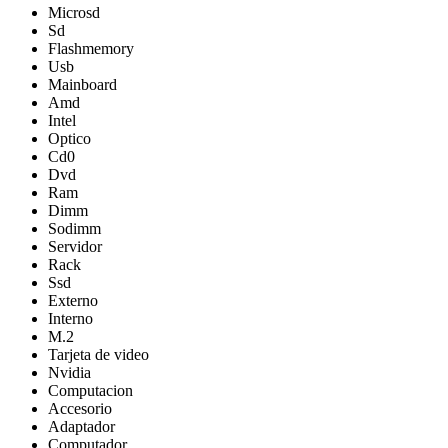
Microsd
Sd
Flashmemory
Usb
Mainboard
Amd
Intel
Optico
Cd0
Dvd
Ram
Dimm
Sodimm
Servidor
Rack
Ssd
Externo
Interno
M.2
Tarjeta de video
Nvidia
Computacion
Accesorio
Adaptador
Computador