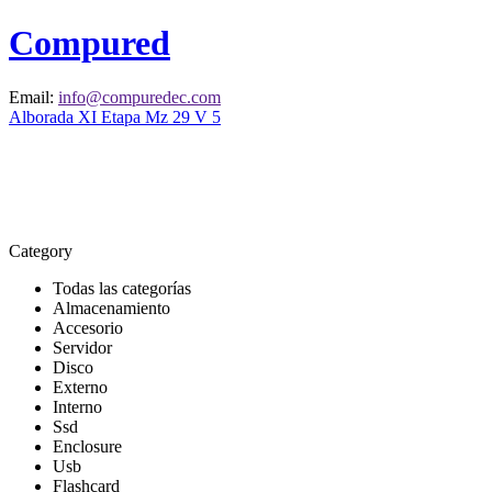
Compured
Email:
info@compuredec.com
Alborada XI Etapa Mz 29 V 5
Category
Todas las categorías
Almacenamiento
Accesorio
Servidor
Disco
Externo
Interno
Ssd
Enclosure
Usb
Flashcard