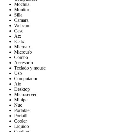
Mochila
Monitor
Silla
Camara
Webcam
Case
Atx
E-atx
Microatx
Microusb
Combo
Accesorio
Teclado y mouse
Usb
Computador
Aio
Desktop
Microserver
Minipc
Nuc
Portable
Portatil
Cooler
Liquido
Cooling