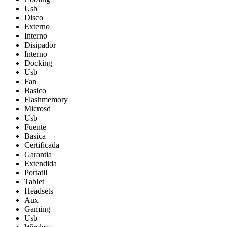
Usb
Disco
Externo
Interno
Disipador
Interno
Docking
Usb
Fan
Basico
Flashmemory
Microsd
Usb
Fuente
Basica
Certificada
Garantia
Extendida
Portatil
Tablet
Headsets
Aux
Gaming
Usb