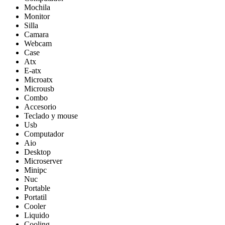
Mochila
Monitor
Silla
Camara
Webcam
Case
Atx
E-atx
Microatx
Microusb
Combo
Accesorio
Teclado y mouse
Usb
Computador
Aio
Desktop
Microserver
Minipc
Nuc
Portable
Portatil
Cooler
Liquido
Cooling