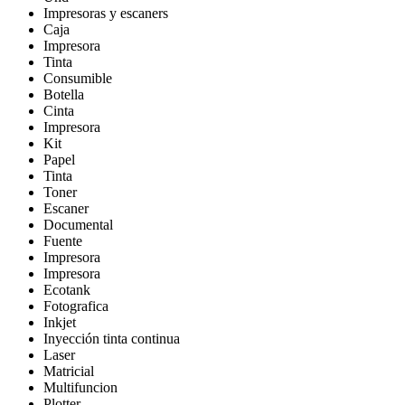
Impresoras y escaners
Caja
Impresora
Tinta
Consumible
Botella
Cinta
Impresora
Kit
Papel
Tinta
Toner
Escaner
Documental
Fuente
Impresora
Impresora
Ecotank
Fotografica
Inkjet
Inyección tinta continua
Laser
Matricial
Multifuncion
Plotter