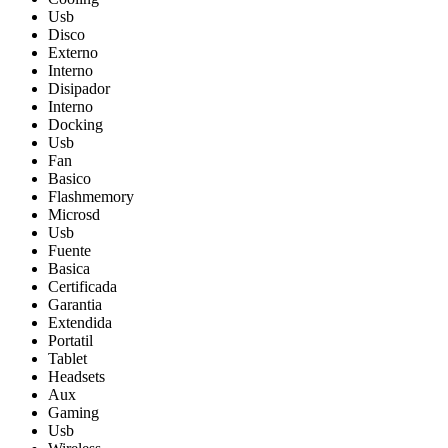
Usb
Disco
Externo
Interno
Disipador
Interno
Docking
Usb
Fan
Basico
Flashmemory
Microsd
Usb
Fuente
Basica
Certificada
Garantia
Extendida
Portatil
Tablet
Headsets
Aux
Gaming
Usb