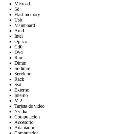
Microsd
Sd
Flashmemory
Usb
Mainboard
Amd
Intel
Optico
Cd0
Dvd
Ram
Dimm
Sodimm
Servidor
Rack
Ssd
Externo
Interno
M.2
Tarjeta de video
Nvidia
Computacion
Accesorio
Adaptador
Computador