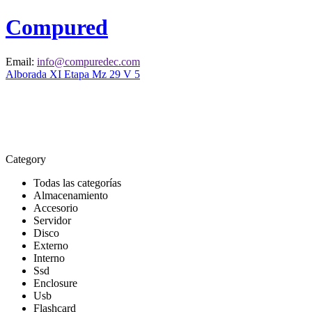
Compured
Email:
info@compuredec.com
Alborada XI Etapa Mz 29 V 5
Category
Todas las categorías
Almacenamiento
Accesorio
Servidor
Disco
Externo
Interno
Ssd
Enclosure
Usb
Flashcard