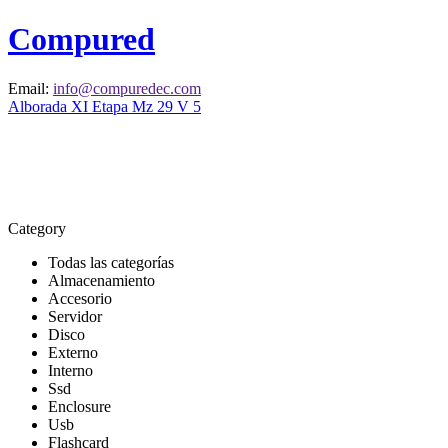
Compured
Email:
info@compuredec.com
Alborada XI Etapa Mz 29 V 5
Category
Todas las categorías
Almacenamiento
Accesorio
Servidor
Disco
Externo
Interno
Ssd
Enclosure
Usb
Flashcard