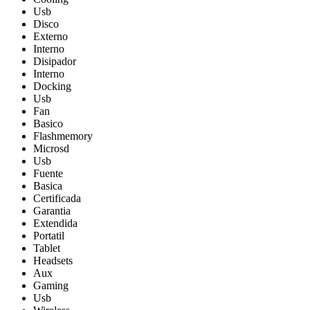
Usb
Disco
Externo
Interno
Disipador
Interno
Docking
Usb
Fan
Basico
Flashmemory
Microsd
Usb
Fuente
Basica
Certificada
Garantia
Extendida
Portatil
Tablet
Headsets
Aux
Gaming
Usb