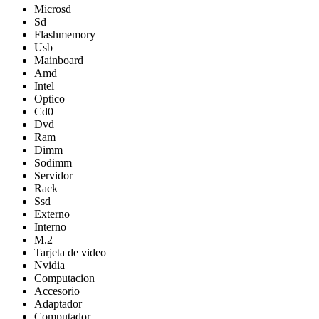
Microsd
Sd
Flashmemory
Usb
Mainboard
Amd
Intel
Optico
Cd0
Dvd
Ram
Dimm
Sodimm
Servidor
Rack
Ssd
Externo
Interno
M.2
Tarjeta de video
Nvidia
Computacion
Accesorio
Adaptador
Computador