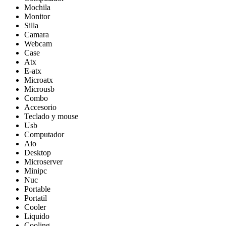
Mochila
Monitor
Silla
Camara
Webcam
Case
Atx
E-atx
Microatx
Microusb
Combo
Accesorio
Teclado y mouse
Usb
Computador
Aio
Desktop
Microserver
Minipc
Nuc
Portable
Portatil
Cooler
Liquido
Cooling