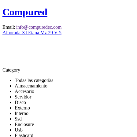
Compured
Email:
info@compuredec.com
Alborada XI Etapa Mz 29 V 5
Category
Todas las categorías
Almacenamiento
Accesorio
Servidor
Disco
Externo
Interno
Ssd
Enclosure
Usb
Flashcard