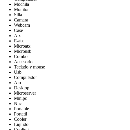
Mochila
Monitor
Silla
Camara
Webcam
Case
Atx
E-atx
Microatx
Microusb
Combo
Accesorio
Teclado y mouse
Usb
Computador
Aio
Desktop
Microserver
Minipc
Nuc
Portable
Portatil
Cooler
Liquido
Cooling