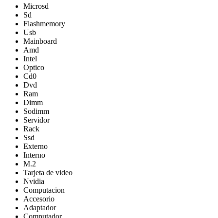
Microsd
Sd
Flashmemory
Usb
Mainboard
Amd
Intel
Optico
Cd0
Dvd
Ram
Dimm
Sodimm
Servidor
Rack
Ssd
Externo
Interno
M.2
Tarjeta de video
Nvidia
Computacion
Accesorio
Adaptador
Computador