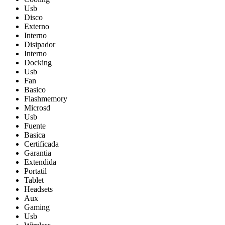
Usb
Disco
Externo
Interno
Disipador
Interno
Docking
Usb
Fan
Basico
Flashmemory
Microsd
Usb
Fuente
Basica
Certificada
Garantia
Extendida
Portatil
Tablet
Headsets
Aux
Gaming
Usb